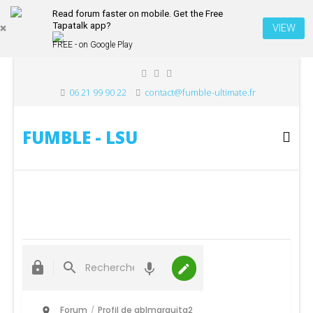
Read forum faster on mobile. Get the Free
Tapatalk app?
VIEW
FREE - on Google Play
06 21 99 90 22
contact@fumble-ultimate.fr
FUMBLE - LSU
Forum
Profil de ablmarquita2
/