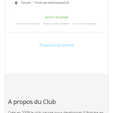
Forum
Profil de ablmarquita2
/
Joomla Templates
Best Joomla Templates
Premium Joomla Templates
Free Joomla Templates
Propulsé par
Kunena
A propos du Club
Créé en 2009 le club oeuvre pour développer l'Ultimate en