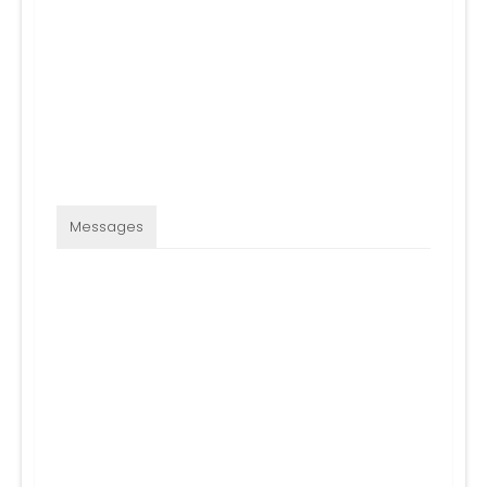
Messages
Messages récents
1
pas de message
1