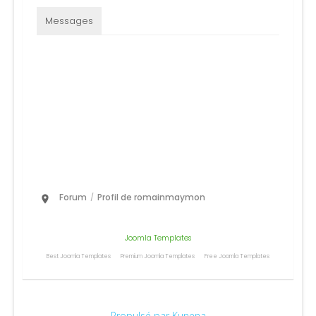
Messages
Messages récents
1
pas de message
1
Forum
Profil de romainmaymon
/
Joomla Templates
Best Joomla Templates
Premium Joomla Templates
Free Joomla Templates
Propulsé par
Kunena