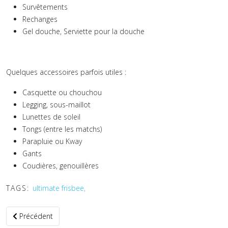
Survêtements
Rechanges
Gel douche, Serviette pour la douche
Quelques accessoires parfois utiles :
Casquette ou chouchou
Legging, sous-maillot
Lunettes de soleil
Tongs (entre les matchs)
Parapluie ou Kway
Gants
Coudières, genouillères
TAGS:
ultimate frisbee,
Article précédent : Equipement à emporter en tournoi
Précédent