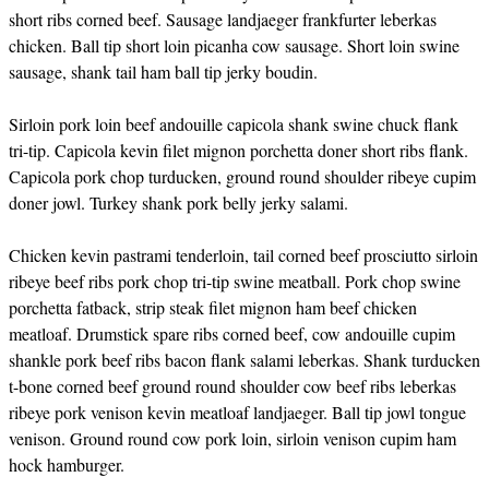
short ribs corned beef. Sausage landjaeger frankfurter leberkas
chicken. Ball tip short loin picanha cow sausage. Short loin swine
sausage, shank tail ham ball tip jerky boudin.
Sirloin pork loin beef andouille capicola shank swine chuck flank
tri-tip. Capicola kevin filet mignon porchetta doner short ribs flank.
Capicola pork chop turducken, ground round shoulder ribeye cupim
doner jowl. Turkey shank pork belly jerky salami.
Chicken kevin pastrami tenderloin, tail corned beef prosciutto sirloin
ribeye beef ribs pork chop tri-tip swine meatball. Pork chop swine
porchetta fatback, strip steak filet mignon ham beef chicken
meatloaf. Drumstick spare ribs corned beef, cow andouille cupim
shankle pork beef ribs bacon flank salami leberkas. Shank turducken
t-bone corned beef ground round shoulder cow beef ribs leberkas
ribeye pork venison kevin meatloaf landjaeger. Ball tip jowl tongue
venison. Ground round cow pork loin, sirloin venison cupim ham
hock hamburger.